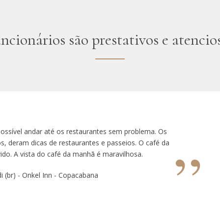
ncionários são prestativos e atencio
 possível andar até os restaurantes sem problema. Os
”
os, deram dicas de restaurantes e passeios.
O café da
do. A vista do café da manhã é maravilhosa.
i (br) - Onkel Inn - Copacabana